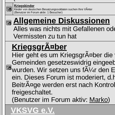
Kriegskinder
Kinder von deutschen Besatzungssoldaten suchen Ihre VÃ¤ter
(Benutzer im Forum aktiv: 1 Besucher)
Allgemeine Diskussionen
Alles was nichts mit Gefallenen od
Vermissten zu tun hat
KriegsgrÃ¤ber
Hier geht es um KriegsgrÃ¤ber die
Gemeinden gesetzeswidrig eingee
wurden. Wir setzen uns fÃ¼r den E
ein. Dieses Forum ist moderiert, d.h
BeitrÃ¤ge werden erst nach Kontrol
freigeschaltet.
(Benutzer im Forum aktiv:
Marko
)
VKSVG e.V.