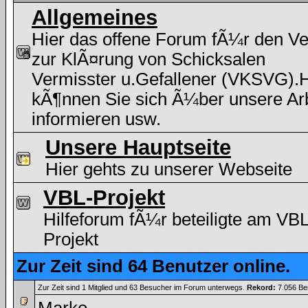
Allgemeines
Hier das offene Forum fÃ¼r den Ve
zur KlÃ¤rung von Schicksalen
Vermisster u.Gefallener (VKSVG).H
kÃ¶nnen Sie sich Ã¼ber unsere Arb
informieren usw.
Unsere Hauptseite
Hier gehts zu unserer Webseite
VBL-Projekt
Hilfeforum fÃ¼r beteiligte am VBL
Projekt
Zur Zeit sind 64 Benutzer online.
Zur Zeit sind 1 Mitglied und 63 Besucher im Forum unterwegs.
Rekord:
7.056 Be