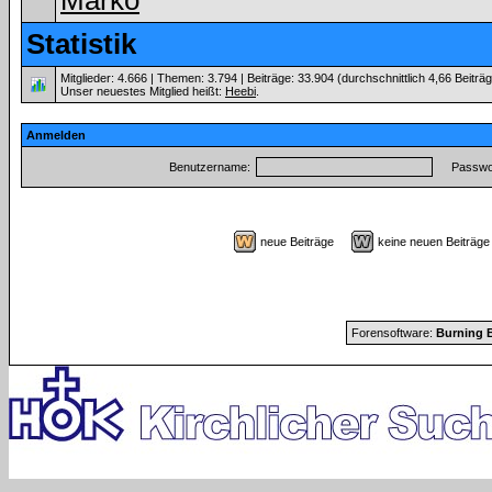
Marko
Statistik
Mitglieder: 4.666 | Themen: 3.794 | Beiträge: 33.904 (durchschnittlich 4,66 Beiträ
Unser neuestes Mitglied heißt:
Heebi
.
Anmelden
Benutzername:
Passwor
neue Beiträge
keine neuen Beiträ
Forensoftware:
Burning B