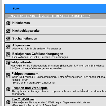
Foren
EINSTIEGSFORUM FÃœR NEUE BESUCHER UND USER
Hilfsthemen
Nachschlagewerke
Suchanleitungen
Allgemeines
Alles was nicht in die anderen Foren passt
Berichte von Gefallenenbergungen
Hier kÃ¶nnen Sie Links, Berichte usw einbringen
Feldpostbriefe
Hier kÃ¶nnen Sie Feldpostbriefe einstellen. (Bilddateien kÃ¶nnen zum Einstellen an
info@vermisst-gefallen.net gesendet werden.
Feldpostnummern
Wenn Sie Fragen zu Feldpostnummern, EntschlÃ¼sselungen usw. haben, ist das
richtige Forum
(Benutzer im Forum aktiv: 1 Besucher)
Truppen und VerbÃ¤nde
Hier geht es um Anfragen Ã¼ber Truppen,Einheiten und VerbÃ¤nde der deutsche
Wehrmacht
Der 2. Weltkrieg
Hier kÃ¶nnen Sie Ã¼ber den 2.Weltkrieg im Allgemeinen diskutieren
(Benutzer im Forum aktiv: 1 Besucher)