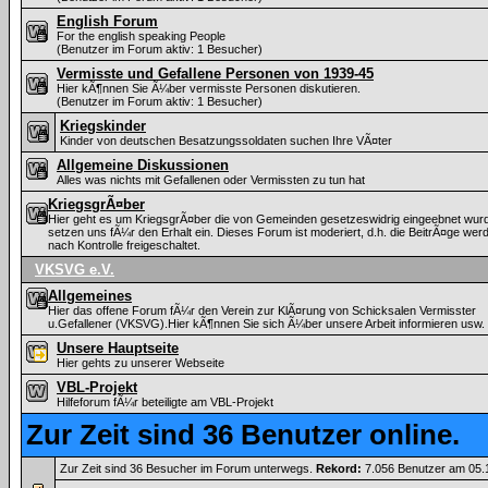
English Forum
For the english speaking People
(Benutzer im Forum aktiv: 1 Besucher)
Vermisste und Gefallene Personen von 1939-45
Hier kÃ¶nnen Sie Ã¼ber vermisste Personen diskutieren.
(Benutzer im Forum aktiv: 1 Besucher)
Kriegskinder
Kinder von deutschen Besatzungssoldaten suchen Ihre VÃ¤ter
Allgemeine Diskussionen
Alles was nichts mit Gefallenen oder Vermissten zu tun hat
KriegsgrÃ¤ber
Hier geht es um KriegsgrÃ¤ber die von Gemeinden gesetzeswidrig eingeebnet wurd
setzen uns fÃ¼r den Erhalt ein. Dieses Forum ist moderiert, d.h. die BeitrÃ¤ge wer
nach Kontrolle freigeschaltet.
VKSVG e.V.
Allgemeines
Hier das offene Forum fÃ¼r den Verein zur KlÃ¤rung von Schicksalen Vermisster
u.Gefallener (VKSVG).Hier kÃ¶nnen Sie sich Ã¼ber unsere Arbeit informieren usw.
Unsere Hauptseite
Hier gehts zu unserer Webseite
VBL-Projekt
Hilfeforum fÃ¼r beteiligte am VBL-Projekt
Zur Zeit sind 36 Benutzer online.
Zur Zeit sind 36 Besucher im Forum unterwegs.
Rekord:
7.056 Benutzer am 05