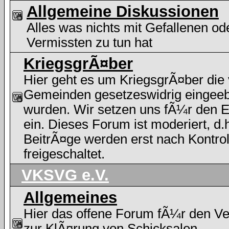
Allgemeine Diskussionen
Alles was nichts mit Gefallenen od
Vermissten zu tun hat
KriegsgrÃ¤ber
Hier geht es um KriegsgrÃ¤ber die
Gemeinden gesetzeswidrig eingee
wurden. Wir setzen uns fÃ¼r den E
ein. Dieses Forum ist moderiert, d.h
BeitrÃ¤ge werden erst nach Kontrol
freigeschaltet.
VKSVG e.V.
Allgemeines
Hier das offene Forum fÃ¼r den Ve
zur KlÃ¤rung von Schicksalen