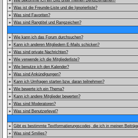
»
Wie bekomme ich ein Bild unter meinen Benutzernamen?
»
Was ist die Freunde-Liste und die Ignorierliste?
»
Was sind Favoriten?
»
Was sind Rangtitel und Rangzeichen?
»
Wie kann ich das Forum durchsuchen?
»
Kann ich anderen Mitgliedern E-Mails schicken?
»
Was sind private Nachrichten?
»
Wie verwende ich die Mitgliederliste?
»
Wie benutze ich den Kalender?
»
Was sind Ankündigungen?
»
Kann ich Umfragen starten bzw. daran teilnehmen?
»
Wie bewerte ich ein Thema?
»
Kann ich andere Mitglieder bewerten?
»
Was sind Moderatoren?
»
Was sind Benutzerlevel?
»
Gibt es bestimmte Textformatierungscodes, die ich in meinen Beiträ
»
Was sind Smilies?