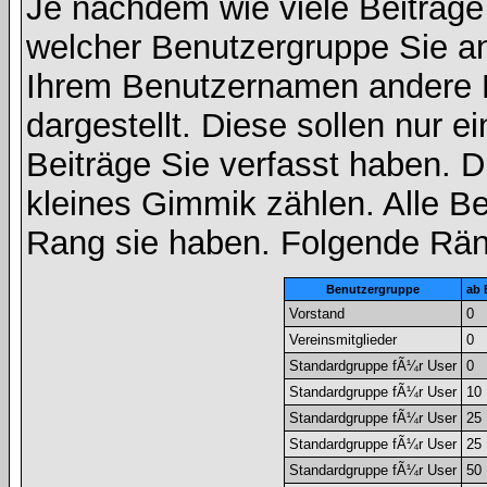
Je nachdem wie viele Beiträge
welcher Benutzergruppe Sie a
Ihrem Benutzernamen andere 
dargestellt. Diese sollen nur ei
Beiträge Sie verfasst haben. D
kleines Gimmik zählen. Alle Be
Rang sie haben. Folgende Räng
Benutzergruppe
ab 
Vorstand
0
Vereinsmitglieder
0
Standardgruppe fÃ¼r User
0
Standardgruppe fÃ¼r User
10
Standardgruppe fÃ¼r User
25
Standardgruppe fÃ¼r User
25
Standardgruppe fÃ¼r User
50