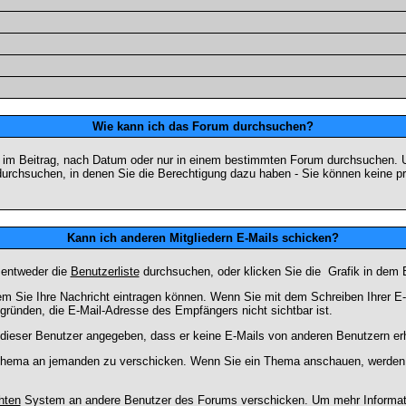
Wie kann ich das Forum durchsuchen?
 im Beitrag, nach Datum oder nur in einem bestimmten Forum durchsuchen. U
durchsuchen, in denen Sie die Berechtigung dazu haben - Sie können keine pri
Kann ich anderen Mitgliedern E-Mails schicken?
 entweder die
Benutzerliste
durchsuchen, oder klicken Sie die
Grafik in dem 
dem Sie Ihre Nachricht eintragen können. Wenn Sie mit dem Schreiben Ihrer E-M
gründen, die E-Mail-Adresse des Empfängers nicht sichtbar ist.
at dieser Benutzer angegeben, dass er keine E-Mails von anderen Benutzern er
m Thema an jemanden zu verschicken. Wenn Sie ein Thema anschauen, werden S
hten
System an andere Benutzer des Forums verschicken. Um mehr Information