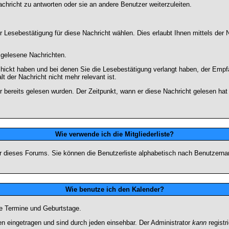
chricht zu antworten oder sie an andere Benutzer weiterzuleiten.
 Lesebestätigung für diese Nachricht wählen. Dies erlaubt Ihnen mittels de
d gelesene Nachrichten.
chickt haben und bei denen Sie die Lesebestätigung verlangt haben, der Emp
lt der Nachricht nicht mehr relevant ist.
 bereits gelesen wurden. Der Zeitpunkt, wann er diese Nachricht gelesen hat
Wie verwende ich die Mitgliederliste?
tzer dieses Forums. Sie können die Benutzerliste alphabetisch nach Benutzer
Wie benutze ich den Kalender?
te Termine und Geburtstage.
 eingetragen und sind durch jeden einsehbar. Der Administrator
kann
registr