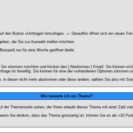
 den Button »Umfragen hinzufügen...«. Daraufhin öffnet sich ein neues Fens
geben, die Sie zur Auswahl stellen möchten.
eispiel) nur für eine Woche geöffnet bleibt.
e Sie stimmen möchten und klicken den [ Abstimmen ] Knopf. Sie können sich
frage ist freiwillig. Sie können für eine der vorhandenen Optionen stimmen 
 in dieser nicht mehr abstimmen oder diese ändern, wählen Sie also mit Sorg
Wie bewerte ich ein Thema?
f der Themenseite sehen, der Ihnen erlaubt dieses Thema mit einer Zahl zwi
er wenn Sie denken, dass das Thema grossartig ist, können Sie es als »10 Pu