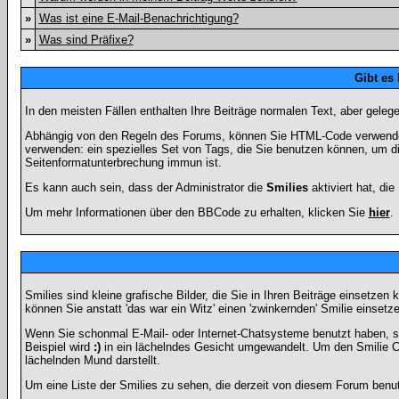
»
Was ist eine E-Mail-Benachrichtigung?
»
Was sind Präfixe?
Gibt es
In den meisten Fällen enthalten Ihre Beiträge normalen Text, aber geleg
Abhängig von den Regeln des Forums, können Sie HTML-Code verwenden,
verwenden: ein spezielles Set von Tags, die Sie benutzen können, um di
Seitenformatunterbrechung immun ist.
Es kann auch sein, dass der Administrator die
Smilies
aktiviert hat, di
Um mehr Informationen über den BBCode zu erhalten, klicken Sie
hier
.
Smilies sind kleine grafische Bilder, die Sie in Ihren Beiträge einsetz
können Sie anstatt 'das war ein Witz' einen 'zwinkernden' Smilie einsetze
Wenn Sie schonmal E-Mail- oder Internet-Chatsysteme benutzt haben, s
Beispiel wird
:)
in ein lächelndes Gesicht umgewandelt. Um den Smilie C
lächelnden Mund darstellt.
Um eine Liste der Smilies zu sehen, die derzeit von diesem Forum benu