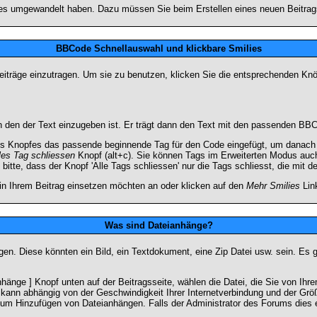
lies umgewandelt haben. Dazu müssen Sie beim Erstellen eines neuen Beitrags
BBCode Schnellauswahl und klickbare Smilies
Beiträge einzutragen. Um sie zu benutzen, klicken Sie die entsprechenden K
 den der Text einzugeben ist. Er trägt dann den Text mit den passenden BBCo
s Knopfes das passende beginnende Tag für den Code eingefügt, um danach d
les Tag schliessen
Knopf (alt+c). Sie können Tags im Erweiterten Modus auc
itte, dass der Knopf 'Alle Tags schliessen' nur die Tags schliesst, die mit d
 in Ihrem Beitrag einsetzen möchten an oder klicken auf den
Mehr Smilies
Link
Was sind Dateianhänge?
gen. Diese könnten ein Bild, ein Textdokument, eine Zip Datei usw. sein. Es 
änge ] Knopf unten auf der Beitragsseite, wählen die Datei, die Sie von Ihrem
kann abhängig von der Geschwindigkeit Ihrer Internetverbindung und der Gr
zum Hinzufügen von Dateianhängen. Falls der Administrator des Forums dies e