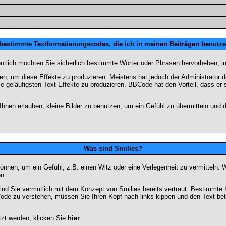
 bestimmte Textformatierungscodes, die ich in meinen Beiträgen benutz
entlich möchten Sie sicherlich bestimmte Wörter oder Phrasen hervorheben, in
 um diese Effekte zu produzieren. Meistens hat jedoch der Administrator
e geläufigsten Text-Effekte zu produzieren. BBCode hat den Vorteil, dass er 
e Ihnen erlauben, kleine Bilder zu benutzen, um ein Gefühl zu übermitteln und
Was sind Smilies?
en können, um ein Gefühl, z.B. einen Witz oder eine Verlegenheit zu vermittel
n.
ind Sie vermutlich mit dem Konzept von Smilies bereits vertraut. Bestimmt
ode zu verstehen, müssen Sie Ihren Kopf nach links kippen und den Text be
tzt werden, klicken Sie
hier
.