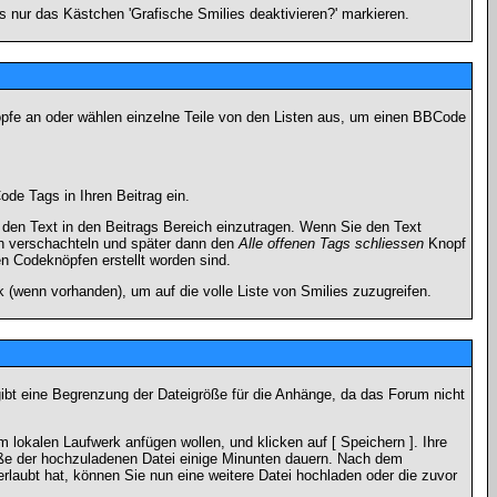
 nur das Kästchen 'Grafische Smilies deaktivieren?' markieren.
nöpfe an oder wählen einzelne Teile von den Listen aus, um einen BBCode
de Tags in Ihren Beitrag ein.
en Text in den Beitrags Bereich einzutragen. Wenn Sie den Text
h verschachteln und später dann den
Alle offenen Tags schliessen
Knopf
en Codeknöpfen erstellt worden sind.
 (wenn vorhanden), um auf die volle Liste von Smilies zuzugreifen.
gibt eine Begrenzung der Dateigröße für die Anhänge, da das Forum nicht
 lokalen Laufwerk anfügen wollen, und klicken auf [ Speichern ]. Ihre
öße der hochzuladenen Datei einige Minunten dauern. Nach dem
rlaubt hat, können Sie nun eine weitere Datei hochladen oder die zuvor