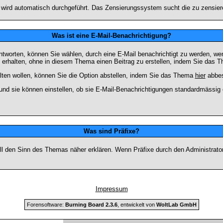
n wird automatisch durchgeführt. Das Zensierungssystem sucht die zu zensier
Was ist eine E-Mail-Benachrichtigung?
worten, können Sie wählen, durch eine E-Mail benachrichtigt zu werden, we
erhalten, ohne in diesem Thema einen Beitrag zu erstellen, indem Sie das Th
ten wollen, können Sie die Option abstellen, indem Sie das Thema
hier
abbes
und sie können einstellen, ob sie E-Mail-Benachrichtigungen standardmässi
Was sind Präfixe?
soll den Sinn des Themas näher erklären. Wenn Präfixe durch den Administrato
Impressum
Forensoftware:
Burning Board 2.3.6
, entwickelt von
WoltLab GmbH