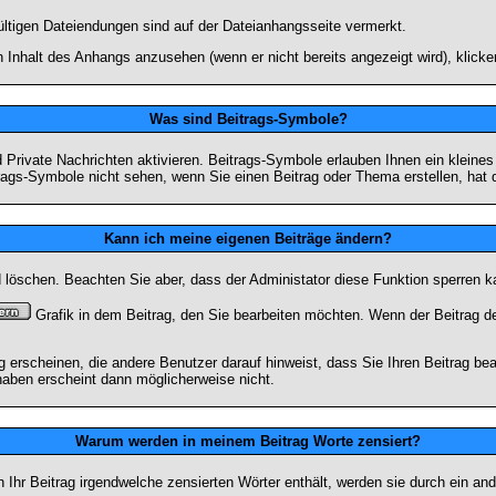
ültigen Dateiendungen sind auf der Dateianhangsseite vermerkt.
 Inhalt des Anhangs anzusehen (wenn er nicht bereits angezeigt wird), klick
Was sind Beitrags-Symbole?
Private Nachrichten aktivieren. Beitrags-Symbole erlauben Ihnen ein kleine
trags-Symbole nicht sehen, wenn Sie einen Beitrag oder Thema erstellen, hat d
Kann ich meine eigenen Beiträge ändern?
nd löschen. Beachten Sie aber, dass der Administator diese Funktion sperren 
Grafik in dem Beitrag, den Sie bearbeiten möchten. Wenn der Beitrag d
rscheinen, die andere Benutzer darauf hinweist, dass Sie Ihren Beitrag bea
haben erscheint dann möglicherweise nicht.
Warum werden in meinem Beitrag Worte zensiert?
hr Beitrag irgendwelche zensierten Wörter enthält, werden sie durch ein and