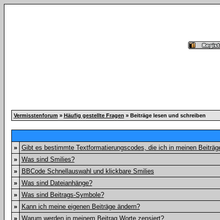
Vermisstenforum
»
Häufig gestellte Fragen
» Beiträge lesen und schreiben
»
Gibt es bestimmte Textformatierungscodes, die ich in meinen Beiträ
»
Was sind Smilies?
»
BBCode Schnellauswahl und klickbare Smilies
»
Was sind Dateianhänge?
»
Was sind Beitrags-Symbole?
»
Kann ich meine eigenen Beiträge ändern?
»
Warum werden in meinem Beitrag Worte zensiert?