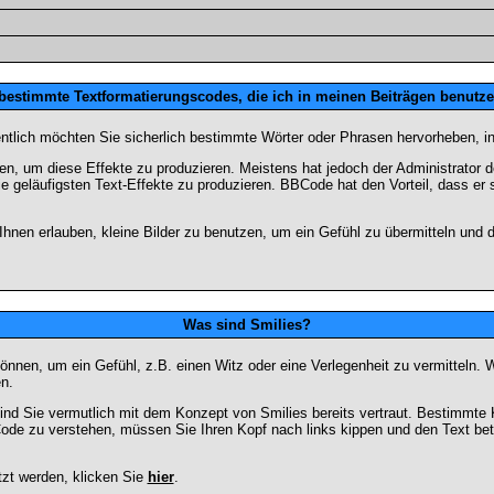
 bestimmte Textformatierungscodes, die ich in meinen Beiträgen benutz
entlich möchten Sie sicherlich bestimmte Wörter oder Phrasen hervorheben, in
 um diese Effekte zu produzieren. Meistens hat jedoch der Administrator
e geläufigsten Text-Effekte zu produzieren. BBCode hat den Vorteil, dass er 
e Ihnen erlauben, kleine Bilder zu benutzen, um ein Gefühl zu übermitteln und
Was sind Smilies?
en können, um ein Gefühl, z.B. einen Witz oder eine Verlegenheit zu vermittel
n.
ind Sie vermutlich mit dem Konzept von Smilies bereits vertraut. Bestimmt
ode zu verstehen, müssen Sie Ihren Kopf nach links kippen und den Text be
tzt werden, klicken Sie
hier
.