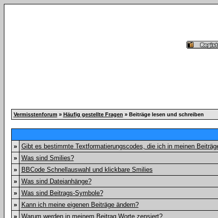
Vermisstenforum
»
Häufig gestellte Fragen
» Beiträge lesen und schreiben
»
Gibt es bestimmte Textformatierungscodes, die ich in meinen Beiträ
»
Was sind Smilies?
»
BBCode Schnellauswahl und klickbare Smilies
»
Was sind Dateianhänge?
»
Was sind Beitrags-Symbole?
»
Kann ich meine eigenen Beiträge ändern?
»
Warum werden in meinem Beitrag Worte zensiert?