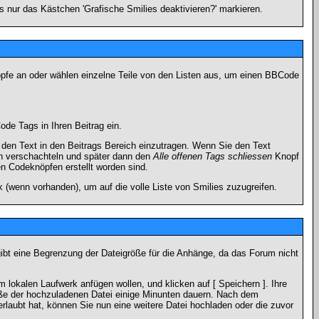
 nur das Kästchen 'Grafische Smilies deaktivieren?' markieren.
nöpfe an oder wählen einzelne Teile von den Listen aus, um einen BBCode
de Tags in Ihren Beitrag ein.
en Text in den Beitrags Bereich einzutragen. Wenn Sie den Text
h verschachteln und später dann den
Alle offenen Tags schliessen
Knopf
en Codeknöpfen erstellt worden sind.
 (wenn vorhanden), um auf die volle Liste von Smilies zuzugreifen.
gibt eine Begrenzung der Dateigröße für die Anhänge, da das Forum nicht
 lokalen Laufwerk anfügen wollen, und klicken auf [ Speichern ]. Ihre
öße der hochzuladenen Datei einige Minunten dauern. Nach dem
rlaubt hat, können Sie nun eine weitere Datei hochladen oder die zuvor