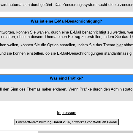
n wird automatisch durchgeführt. Das Zensierungssystem sucht die zu zensier
Was ist eine E-Mail-Benachrichtigung?
worten, können Sie wählen, durch eine E-Mail benachrichtigt zu werden, we
erhalten, ohne in diesem Thema einen Beitrag zu erstellen, indem Sie das Th
ten wollen, können Sie die Option abstellen, indem Sie das Thema
hier
abbes
und sie können einstellen, ob sie E-Mail-Benachrichtigungen standardmässi
Was sind Präfixe?
soll den Sinn des Themas näher erklären. Wenn Präfixe durch den Administrato
Impressum
Forensoftware:
Burning Board 2.3.6
, entwickelt von
WoltLab GmbH