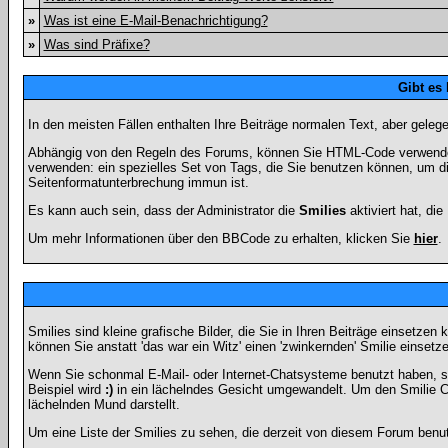
»
Was ist eine E-Mail-Benachrichtigung?
»
Was sind Präfixe?
Gibt es
In den meisten Fällen enthalten Ihre Beiträge normalen Text, aber geleg
Abhängig von den Regeln des Forums, können Sie HTML-Code verwenden,
verwenden: ein spezielles Set von Tags, die Sie benutzen können, um di
Seitenformatunterbrechung immun ist.
Es kann auch sein, dass der Administrator die
Smilies
aktiviert hat, di
Um mehr Informationen über den BBCode zu erhalten, klicken Sie
hier
.
Smilies sind kleine grafische Bilder, die Sie in Ihren Beiträge einsetz
können Sie anstatt 'das war ein Witz' einen 'zwinkernden' Smilie einsetze
Wenn Sie schonmal E-Mail- oder Internet-Chatsysteme benutzt haben, s
Beispiel wird
:)
in ein lächelndes Gesicht umgewandelt. Um den Smilie C
lächelnden Mund darstellt.
Um eine Liste der Smilies zu sehen, die derzeit von diesem Forum benu