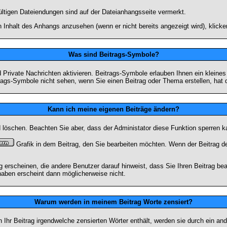
ültigen Dateiendungen sind auf der Dateianhangsseite vermerkt.
 Inhalt des Anhangs anzusehen (wenn er nicht bereits angezeigt wird), klick
Was sind Beitrags-Symbole?
Private Nachrichten aktivieren. Beitrags-Symbole erlauben Ihnen ein kleine
trags-Symbole nicht sehen, wenn Sie einen Beitrag oder Thema erstellen, hat d
Kann ich meine eigenen Beiträge ändern?
nd löschen. Beachten Sie aber, dass der Administator diese Funktion sperren 
Grafik in dem Beitrag, den Sie bearbeiten möchten. Wenn der Beitrag d
rscheinen, die andere Benutzer darauf hinweist, dass Sie Ihren Beitrag bea
haben erscheint dann möglicherweise nicht.
Warum werden in meinem Beitrag Worte zensiert?
hr Beitrag irgendwelche zensierten Wörter enthält, werden sie durch ein and