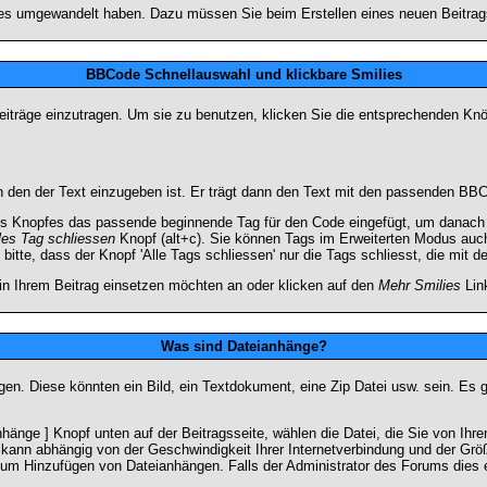
lies umgewandelt haben. Dazu müssen Sie beim Erstellen eines neuen Beitrags
BBCode Schnellauswahl und klickbare Smilies
Beiträge einzutragen. Um sie zu benutzen, klicken Sie die entsprechenden K
 den der Text einzugeben ist. Er trägt dann den Text mit den passenden BBCo
s Knopfes das passende beginnende Tag für den Code eingefügt, um danach d
les Tag schliessen
Knopf (alt+c). Sie können Tags im Erweiterten Modus auc
itte, dass der Knopf 'Alle Tags schliessen' nur die Tags schliesst, die mit d
 in Ihrem Beitrag einsetzen möchten an oder klicken auf den
Mehr Smilies
Link
Was sind Dateianhänge?
gen. Diese könnten ein Bild, ein Textdokument, eine Zip Datei usw. sein. Es 
änge ] Knopf unten auf der Beitragsseite, wählen die Datei, die Sie von Ihrem
kann abhängig von der Geschwindigkeit Ihrer Internetverbindung und der Gr
zum Hinzufügen von Dateianhängen. Falls der Administrator des Forums dies e