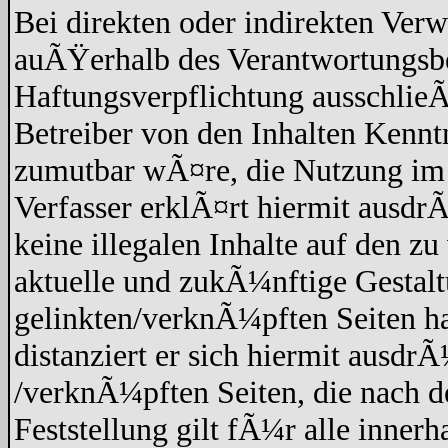
Bei direkten oder indirekten Verw
auÃŸerhalb des Verantwortungsbe
Haftungsverpflichtung ausschlieÃŸ
Betreiber von den Inhalten Kennt
zumutbar wÃ¤re, die Nutzung im F
Verfasser erklÃ¤rt hiermit ausdr
keine illegalen Inhalte auf den z
aktuelle und zukÃ¼nftige Gestaltu
gelinkten/verknÃ¼pften Seiten hat
distanziert er sich hiermit ausdrÃ
/verknÃ¼pften Seiten, die nach 
Feststellung gilt fÃ¼r alle inner