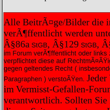
Alle BeitrÃ¤ge/Bilder die
verÃ¶ffentlicht werden un
Â§86a
, Â§129
, 
StGB
StGB
im Forum verÃ¶ffentlicht oder links 
verpflichtet diese auf RechtmÃ¤ÃŸ
gegen geltendes Recht ( insbesond
Jeder
Paragraphen ) verstoÃŸen.
im Vermisst-Gefallen-Forum
verantwortlich. Sollten Sie