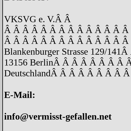
VKSVG e. V.
Â Â
Â Â Â Â Â Â Â Â Â Â Â Â Â Â
Â Â Â Â Â Â Â Â Â Â Â Â Â Â
Blankenburger Strasse 129/141
Â 
13156 Berlin
Â Â Â Â Â Â Â Â 
Deutschland
Â Â Â Â Â Â Â Â Â
E-Mail:
info@vermisst-gefallen.net