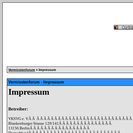
Vermisstenforum
» Impressum
Vermisstenforum - Impressum
Impressum
Betreiber:
VKSVG e. V.
Â Â
Â Â Â Â Â Â Â Â Â Â Â Â Â Â Â Â Â Â Â Â Â Â Â Â Â Â Â
Blankenburger Strasse 129/141
Â Â Â Â Â Â Â Â Â Â Â Â Â Â Â
13156 Berlin
Â Â Â Â Â Â Â Â Â Â Â Â Â Â Â Â Â
Deutschland
Â Â Â Â Â Â Â Â Â Â Â Â Â Â Â Â Â Â Â Â Â Â Â Â Â Â