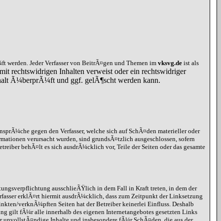
ft werden. Jeder Verfasser von BeitrÃ¤gen und Themen im
vksvg.de
ist als
mit rechtswidrigen Inhalten verweist oder ein rechtswidriger
Inhalt Ã¼berprÃ¼ft und ggf. gelÃ¶scht werden kann.
ansprÃ¼che gegen den Verfasser, welche sich auf SchÃ¤den materieller oder
rmationen verursacht wurden, sind grundsÃ¤tzlich ausgeschlossen, sofern
etreiber behÃ¤lt es sich ausdrÃ¼cklich vor, Teile der Seiten oder das gesamte
ungsverpflichtung ausschlieÃŸlich in dem Fall in Kraft treten, in dem der
rfasser erklÃ¤rt hiermit ausdrÃ¼cklich, dass zum Zeitpunkt der Linksetzung
inkten/verknÃ¼pften Seiten hat der Betreiber keinerlei Einfluss. Deshalb
ung gilt fÃ¼r alle innerhalb des eigenen Internetangebotes gesetzten Links
r unvollstÃ¤ndige Inhalte und insbesondere fÃ¼r SchÃ¤den, die aus der