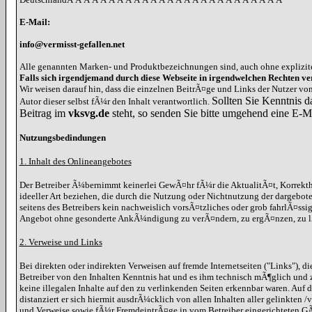
E-Mail:
info@vermisst-gefallen.net
Alle genannten Marken- und Produktbezeichnungen sind, auch ohne explizit
Falls sich irgendjemand durch diese Webseite in irgendwelchen Rechten ver
Wir weisen darauf hin, dass die einzelnen BeitrÃ¤ge und Links der Nutzer v
Sollten Sie Kenntnis d
Autor dieser selbst fÃ¼r den Inhalt verantwortlich.
Beitrag im
vksvg.de
steht, so senden Sie bitte umgehend eine E-M
Nutzungsbedindungen
1. Inhalt des Onlineangebotes
Der Betreiber Ã¼bernimmt keinerlei GewÃ¤hr fÃ¼r die AktualitÃ¤t, Korrekthe
ideeller Art beziehen, die durch die Nutzung oder Nichtnutzung der dargebot
seitens des Betreibers kein nachweislich vorsÃ¤tzliches oder grob fahrlÃ¤ssi
Angebot ohne gesonderte AnkÃ¼ndigung zu verÃ¤ndern, zu ergÃ¤nzen, zu lÃ¶
2. Verweise und Links
Bei direkten oder indirekten Verweisen auf fremde Internetseiten ("Links"), 
Betreiber von den Inhalten Kenntnis hat und es ihm technisch mÃ¶glich und z
keine illegalen Inhalte auf den zu verlinkenden Seiten erkennbar waren. Auf d
distanziert er sich hiermit ausdrÃ¼cklich von allen Inhalten aller gelinkten
und Verweise sowie fÃ¼r FremdeintrÃ¤ge in vom Betreiber eingerichteten GÃ¤