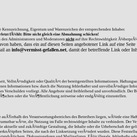
e Kennzeichnung, Eigentum und Warenzeichen der entsprechenden Inhaber.
letzt fÃ¼hlt: Bitte nicht gleich eine Abmahnung schicken!
on den Administratoren und Moderatoren
nicht
auf ihre Rechtswidrigkeit Ã¼berprÃ¼
avon haben, dass ein auf diesen Seiten angebotener Link auf eine Seite 
ail an
info@vermisst-gefallen.net
, damit der betreffende Link oder 
it, VollstÃ¤ndigkeit oder QualitÃ¤t der bereitgestellten Informationen. Haftungs
enen Informationen bzw. durch die Nutzung fehlerhafter und unvollstÃ¤ndiger Info
ges Verschulden vorliegt. Alle Angebote sind freibleibend und unverbindlich. Der B
schen oder die VerÃ¶ffentlichung zeitweise oder endgÃ¼ltig einzustellen.
die auÃŸerhalb des Verantwortungsbereiches des Betreibers liegen, wÃ¼rde eine Haft
umutbar wÃ¤re, die Nutzung im Falle rechtswidriger Inhalte zu verhindern. Der Ve
ie aktuelle und zukÃ¼nftige Gestaltung, die Inhalte oder die Urheberschaft der gel
 /verknÃ¼pften Seiten, die nach der Linksetzung verÃ¤ndert wurden. Diese Feststell
stebÃ¼chern, Diskussionsforen und Mailinglisten. FÃ¼r illegale, fehlerhafte ode