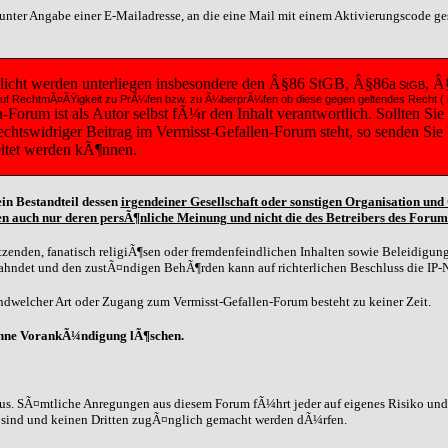
t unter Angabe einer E-Mailadresse, an die eine Mail mit einem Aktivierungscode g
tlicht werden unterliegen insbesondere den Â§86 StGB, Â§86a
, Â
StGB
diese auf RechtmÃ¤ÃŸigkeit zu PrÃ¼fen bzw. zu Ã¼berprÃ¼fen ob diese gegen geltendes Recht
orum ist als Autor selbst fÃ¼r den Inhalt verantwortlich. Sollten Sie
 rechtswidriger Beitrag im Vermisst-Gefallen-Forum steht, so senden Si
eitet werden kÃ¶nnen.
in Bestandteil dessen
irgendeiner Gesellschaft oder sonstigen Organisation un
n auch nur deren persÃ¶nliche Meinung und nicht die des Betreibers des Forum
zenden, fanatisch religiÃ¶sen oder fremdenfeindlichen Inhalten sowie Beleidigunge
eahndet und den zustÃ¤ndigen BehÃ¶rden kann auf richterlichen Beschluss die IP-
dwelcher Art oder Zugang zum Vermisst-Gefallen-Forum besteht zu keiner Zeit.
ohne VorankÃ¼ndigung lÃ¶schen.
us. SÃ¤mtliche Anregungen aus diesem Forum fÃ¼hrt jeder auf eigenes Risiko und G
n sind und keinen Dritten zugÃ¤nglich gemacht werden dÃ¼rfen.