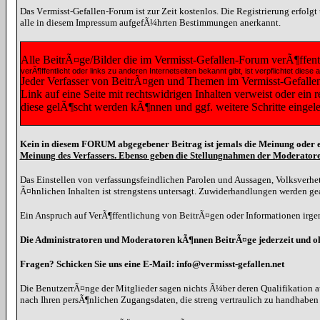
Das Vermisst-Gefallen-Forum ist zur Zeit kostenlos. Die Registrierung erfolg
alle in diesem Impressum aufgefÃ¼hrten Bestimmungen anerkannt.
Alle BeitrÃ¤ge/Bilder die im Vermisst-Gefallen-Forum verÃ¶ffen
verÃ¶ffentlicht oder links zu anderen Internetseiten bekannt gibt, ist verpflichtet 
Jeder Verfasser von BeitrÃ¤gen und Themen im Vermisst-Gefallen-F
Link auf eine Seite mit rechtswidrigen Inhalten verweist oder ein
diese gelÃ¶scht werden kÃ¶nnen und ggf. weitere Schritte eingel
Kein in diesem FORUM abgegebener Beitrag ist jemals die Meinung oder e
Meinung des Verfassers. Ebenso geben die Stellungnahmen der Moderatore
Das Einstellen von verfassungsfeindlichen Parolen und Aussagen, Volksverhet
Ã¤hnlichen Inhalten ist strengstens untersagt. Zuwiderhandlungen werden g
Ein Anspruch auf VerÃ¶ffentlichung von BeitrÃ¤gen oder Informationen irgen
Die Administratoren und Moderatoren kÃ¶nnen BeitrÃ¤ge jederzeit und 
Fragen? Schicken Sie uns eine E-Mail: info@vermisst-gefallen.net
Die BenutzerrÃ¤nge der Mitglieder sagen nichts Ã¼ber deren Qualifikation a
nach Ihren persÃ¶nlichen Zugangsdaten, die streng vertraulich zu handhabe