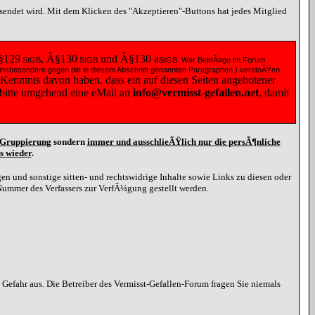
esendet wird. Mit dem Klicken des "Akzeptieren"-Buttons hat jedes Mitglied
§129
, Â§130
und Â§130
a
StGB
StGB
StGB
. Wer BeitrÃ¤ge im Forum
 ( insbesondere gegen die in diesem Abschnitt genannten Paragraphen ) verstoÃŸen.
 Kenntnis davon haben, dass ein auf diesen Seiten angebotener
e bitte umgehend eine
eMail
an
info@vermisst-gefallen.net
, damit
d Gruppierung
sondern
immer und ausschlieÃŸlich nur die persÃ¶nliche
s wieder
.
n und sonstige sitten- und rechtswidrige Inhalte sowie Links zu diesen oder
Nummer des Verfassers zur VerfÃ¼gung gestellt werden.
efahr aus. Die Betreiber des Vermisst-Gefallen-Forum fragen Sie niemals