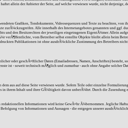
ftet allein der Anbieter der Seite, auf welche verwiesen wurde, nicht derjenige, d
 verwendeten Grafiken, Tondokumente, Videosequenzen und Texte zu beachten, von i
xte zurÃ¼ckzugreifen. Alle innerhalb des Internetangebotes genannten und ggf. d
 und den Besitzrechten der jeweiligen eingetragenen EigentÃ¼mer. Allein aufgru
 verÃ¶ffentlichte, vom Betreiber selbst erstellte Objekte bleibt allein beim Betr
ruckten Publikationen ist ohne ausdrÃ¼ckliche Zustimmung des Betreibers nicht g
icher oder geschÃ¤ftlicher Daten (Emailadressen, Namen, Anschriften) besteht, so 
enste ist - soweit technisch mÃ¶glich und zumutbar - auch ohne Angabe solcher Da
on dem aus auf diese Seite verwiesen wurde. Sofern Teile oder einzelne Formulierun
s in ihrem Inhalt und ihrer GÃ¼ltigkeit davon unberÃ¼hrt. Durch die Zusendung e
nen redaktionellen Informationen wird keine GewÃ¤hr Ã¼bernommen. Jegliche Haft
 Befolgung von Informationen und Aussagen - die entgegen unserer ausdrÃ¼cklich 