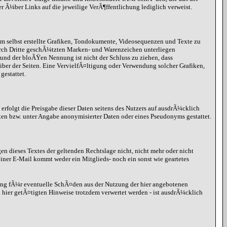
er Ã¼ber Links auf die jeweilige VerÃ¶ffentlichung lediglich verweist.
hm selbst erstellte Grafiken, Tondokumente, Videosequenzen und Texte zu
urch Dritte geschÃ¼tzten Marken- und Warenzeichen unterliegen
nd der bloÃŸen Nennung ist nicht der Schluss zu ziehen, dass
eiber der Seiten. Eine VervielfÃ¤ltigung oder Verwendung solcher Grafiken,
estattet.
erfolgt die Preisgabe dieser Daten seitens des Nutzers auf ausdrÃ¼cklich
ten bzw. unter Angabe anonymisierter Daten oder eines Pseudonyms gestattet.
gen dieses Textes der geltenden Rechtslage nicht, nicht mehr oder nicht
iner E-Mail kommt weder ein Mitglieds- noch ein sonst wie geartetes
ung fÃ¼r eventuelle SchÃ¤den aus der Nutzung der hier angebotenen
hier getÃ¤tigten Hinweise trotzdem verwertet werden - ist ausdrÃ¼cklich