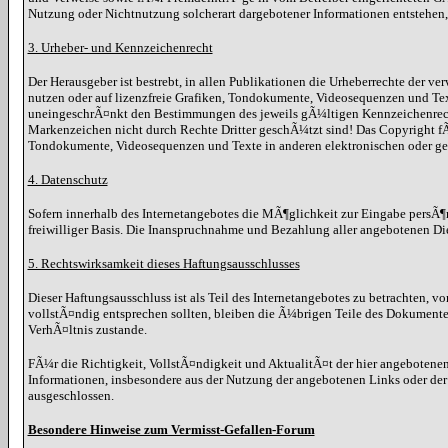
Nutzung oder Nichtnutzung solcherart dargebotener Informationen entstehen, ha
3. Urheber- und Kennzeichenrecht
Der Herausgeber ist bestrebt, in allen Publikationen die Urheberrechte der
nutzen oder auf lizenzfreie Grafiken, Tondokumente, Videosequenzen und Te
uneingeschrÃ¤nkt den Bestimmungen des jeweils gÃ¼ltigen Kennzeichenrechts
Markenzeichen nicht durch Rechte Dritter geschÃ¼tzt sind! Das Copyright fÃ¼r
Tondokumente, Videosequenzen und Texte in anderen elektronischen oder ged
4. Datenschutz
Sofern innerhalb des Internetangebotes die MÃ¶glichkeit zur Eingabe persÃ¶nl
freiwilliger Basis. Die Inanspruchnahme und Bezahlung aller angebotenen Di
5. Rechtswirksamkeit dieses Haftungsausschlusses
Dieser Haftungsausschluss ist als Teil des Internetangebotes zu betrachten, v
vollstÃ¤ndig entsprechen sollten, bleiben die Ã¼brigen Teile des Dokumente
VerhÃ¤ltnis zustande.
FÃ¼r die Richtigkeit, VollstÃ¤ndigkeit und AktualitÃ¤t der hier angebote
Informationen, insbesondere aus der Nutzung der angebotenen Links oder der
ausgeschlossen.
Besondere Hinweise zum Vermisst-Gefallen-Forum