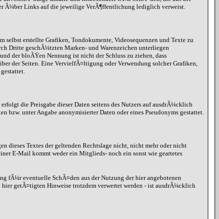
er Ã¼ber Links auf die jeweilige VerÃ¶ffentlichung lediglich verweist.
hm selbst erstellte Grafiken, Tondokumente, Videosequenzen und Texte zu
urch Dritte geschÃ¼tzten Marken- und Warenzeichen unterliegen
nd der bloÃŸen Nennung ist nicht der Schluss zu ziehen, dass
eiber der Seiten. Eine VervielfÃ¤ltigung oder Verwendung solcher Grafiken,
estattet.
erfolgt die Preisgabe dieser Daten seitens des Nutzers auf ausdrÃ¼cklich
ten bzw. unter Angabe anonymisierter Daten oder eines Pseudonyms gestattet.
gen dieses Textes der geltenden Rechtslage nicht, nicht mehr oder nicht
iner E-Mail kommt weder ein Mitglieds- noch ein sonst wie geartetes
ung fÃ¼r eventuelle SchÃ¤den aus der Nutzung der hier angebotenen
hier getÃ¤tigten Hinweise trotzdem verwertet werden - ist ausdrÃ¼cklich