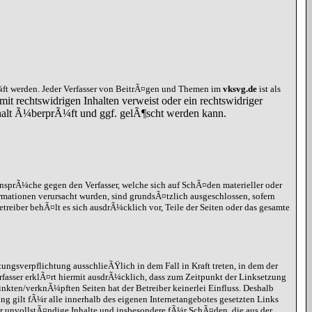
ft werden. Jeder Verfasser von BeitrÃ¤gen und Themen im
vksvg.de
ist als
mit rechtswidrigen Inhalten verweist oder ein rechtswidriger
Inhalt Ã¼berprÃ¼ft und ggf. gelÃ¶scht werden kann.
ansprÃ¼che gegen den Verfasser, welche sich auf SchÃ¤den materieller oder
rmationen verursacht wurden, sind grundsÃ¤tzlich ausgeschlossen, sofern
etreiber behÃ¤lt es sich ausdrÃ¼cklich vor, Teile der Seiten oder das gesamte
ungsverpflichtung ausschlieÃŸlich in dem Fall in Kraft treten, in dem der
rfasser erklÃ¤rt hiermit ausdrÃ¼cklich, dass zum Zeitpunkt der Linksetzung
inkten/verknÃ¼pften Seiten hat der Betreiber keinerlei Einfluss. Deshalb
ung gilt fÃ¼r alle innerhalb des eigenen Internetangebotes gesetzten Links
r unvollstÃ¤ndige Inhalte und insbesondere fÃ¼r SchÃ¤den, die aus der