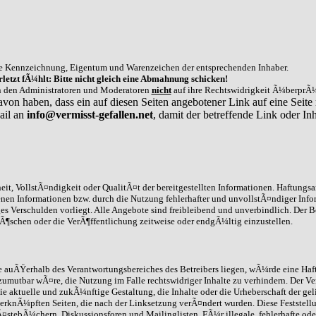
e Kennzeichnung, Eigentum und Warenzeichen der entsprechenden Inhaber.
letzt fÃ¼hlt: Bitte nicht gleich eine Abmahnung schicken!
on den Administratoren und Moderatoren
nicht
auf ihre Rechtswidrigkeit Ã¼berprÃ¼
avon haben, dass ein auf diesen Seiten angebotener Link auf eine Seite 
ail an
info@vermisst-gefallen.net
, damit der betreffende Link oder 
it, VollstÃ¤ndigkeit oder QualitÃ¤t der bereitgestellten Informationen. Haftungs
enen Informationen bzw. durch die Nutzung fehlerhafter und unvollstÃ¤ndiger Info
ges Verschulden vorliegt. Alle Angebote sind freibleibend und unverbindlich. Der B
schen oder die VerÃ¶ffentlichung zeitweise oder endgÃ¼ltig einzustellen.
die auÃŸerhalb des Verantwortungsbereiches des Betreibers liegen, wÃ¼rde eine Haft
umutbar wÃ¤re, die Nutzung im Falle rechtswidriger Inhalte zu verhindern. Der Ve
ie aktuelle und zukÃ¼nftige Gestaltung, die Inhalte oder die Urheberschaft der gel
 /verknÃ¼pften Seiten, die nach der Linksetzung verÃ¤ndert wurden. Diese Feststell
stebÃ¼chern, Diskussionsforen und Mailinglisten. FÃ¼r illegale, fehlerhafte ode