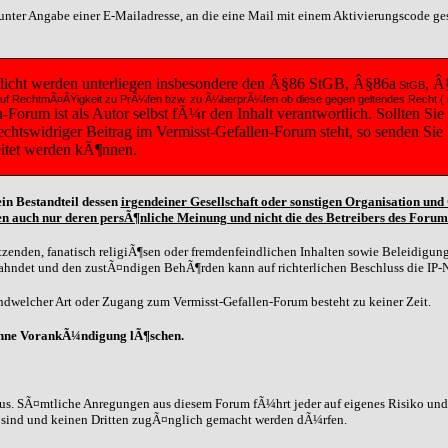
t unter Angabe einer E-Mailadresse, an die eine Mail mit einem Aktivierungscode g
tlicht werden unterliegen insbesondere den Â§86 StGB, Â§86a
, Â
StGB
diese auf RechtmÃ¤ÃŸigkeit zu PrÃ¼fen bzw. zu Ã¼berprÃ¼fen ob diese gegen geltendes Recht
orum ist als Autor selbst fÃ¼r den Inhalt verantwortlich. Sollten Sie
 rechtswidriger Beitrag im Vermisst-Gefallen-Forum steht, so senden Si
eitet werden kÃ¶nnen.
in Bestandteil dessen
irgendeiner Gesellschaft oder sonstigen Organisation un
n auch nur deren persÃ¶nliche Meinung und nicht die des Betreibers des Forum
zenden, fanatisch religiÃ¶sen oder fremdenfeindlichen Inhalten sowie Beleidigunge
eahndet und den zustÃ¤ndigen BehÃ¶rden kann auf richterlichen Beschluss die IP-
dwelcher Art oder Zugang zum Vermisst-Gefallen-Forum besteht zu keiner Zeit.
ohne VorankÃ¼ndigung lÃ¶schen.
us. SÃ¤mtliche Anregungen aus diesem Forum fÃ¼hrt jeder auf eigenes Risiko und G
n sind und keinen Dritten zugÃ¤nglich gemacht werden dÃ¼rfen.