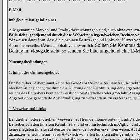
E-Mail:
info@vermisst-gefallen.net
Alle genannten Marken- und Produktbezeichnungen sind, auch ohne explizit
Falls sich irgendjemand durch diese Webseite in irgendwelchen Rechten ver
Wir weisen darauf hin, dass die einzelnen BeitrÃ¤ge und Links der Nutzer v
Sollten Sie Kenntnis d
Autor dieser selbst fÃ¼r den Inhalt verantwortlich.
Beitrag im
vksvg.de
steht, so senden Sie bitte umgehend eine E-M
Nutzungsbedindungen
1. Inhalt des Onlineangebotes
Der Betreiber Ã¼bernimmt keinerlei GewÃ¤hr fÃ¼r die AktualitÃ¤t, Korrekthe
ideeller Art beziehen, die durch die Nutzung oder Nichtnutzung der dargebot
seitens des Betreibers kein nachweislich vorsÃ¤tzliches oder grob fahrlÃ¤ssi
Angebot ohne gesonderte AnkÃ¼ndigung zu verÃ¤ndern, zu ergÃ¤nzen, zu lÃ¶
2. Verweise und Links
Bei direkten oder indirekten Verweisen auf fremde Internetseiten ("Links"), 
Betreiber von den Inhalten Kenntnis hat und es ihm technisch mÃ¶glich und z
keine illegalen Inhalte auf den zu verlinkenden Seiten erkennbar waren. Auf d
distanziert er sich hiermit ausdrÃ¼cklich von allen Inhalten aller gelinkten
und Verweise sowie fÃ¼r FremdeintrÃ¤ge in vom Betreiber eingerichteten GÃ¤