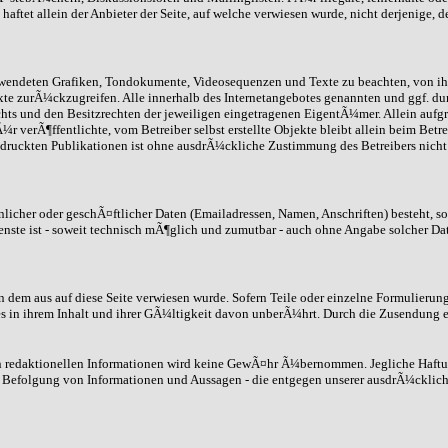
ftet allein der Anbieter der Seite, auf welche verwiesen wurde, nicht derjenige, d
 verwendeten Grafiken, Tondokumente, Videosequenzen und Texte zu beachten, von i
xte zurÃ¼ckzugreifen. Alle innerhalb des Internetangebotes genannten und ggf. d
 und den Besitzrechten der jeweiligen eingetragenen EigentÃ¼mer. Allein aufgru
 verÃ¶ffentlichte, vom Betreiber selbst erstellte Objekte bleibt allein beim Betr
ruckten Publikationen ist ohne ausdrÃ¼ckliche Zustimmung des Betreibers nicht g
icher oder geschÃ¤ftlicher Daten (Emailadressen, Namen, Anschriften) besteht, so 
enste ist - soweit technisch mÃ¶glich und zumutbar - auch ohne Angabe solcher Da
on dem aus auf diese Seite verwiesen wurde. Sofern Teile oder einzelne Formulierun
s in ihrem Inhalt und ihrer GÃ¼ltigkeit davon unberÃ¼hrt. Durch die Zusendung e
nen redaktionellen Informationen wird keine GewÃ¤hr Ã¼bernommen. Jegliche Haft
 Befolgung von Informationen und Aussagen - die entgegen unserer ausdrÃ¼cklich 