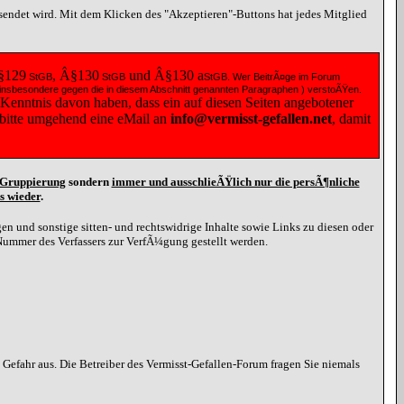
esendet wird. Mit dem Klicken des "Akzeptieren"-Buttons hat jedes Mitglied
§129
, Â§130
und Â§130
a
StGB
StGB
StGB
. Wer BeitrÃ¤ge im Forum
 ( insbesondere gegen die in diesem Abschnitt genannten Paragraphen ) verstoÃŸen.
 Kenntnis davon haben, dass ein auf diesen Seiten angebotener
e bitte umgehend eine
eMail
an
info@vermisst-gefallen.net
, damit
d Gruppierung
sondern
immer und ausschlieÃŸlich nur die persÃ¶nliche
s wieder
.
n und sonstige sitten- und rechtswidrige Inhalte sowie Links zu diesen oder
Nummer des Verfassers zur VerfÃ¼gung gestellt werden.
efahr aus. Die Betreiber des Vermisst-Gefallen-Forum fragen Sie niemals