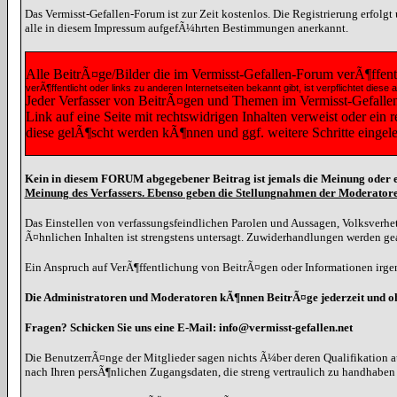
Das Vermisst-Gefallen-Forum ist zur Zeit kostenlos. Die Registrierung erfolg
alle in diesem Impressum aufgefÃ¼hrten Bestimmungen anerkannt.
Alle BeitrÃ¤ge/Bilder die im Vermisst-Gefallen-Forum verÃ¶ffen
verÃ¶ffentlicht oder links zu anderen Internetseiten bekannt gibt, ist verpflichtet 
Jeder Verfasser von BeitrÃ¤gen und Themen im Vermisst-Gefallen-F
Link auf eine Seite mit rechtswidrigen Inhalten verweist oder ein
diese gelÃ¶scht werden kÃ¶nnen und ggf. weitere Schritte eingel
Kein in diesem FORUM abgegebener Beitrag ist jemals die Meinung oder e
Meinung des Verfassers. Ebenso geben die Stellungnahmen der Moderatore
Das Einstellen von verfassungsfeindlichen Parolen und Aussagen, Volksverhet
Ã¤hnlichen Inhalten ist strengstens untersagt. Zuwiderhandlungen werden g
Ein Anspruch auf VerÃ¶ffentlichung von BeitrÃ¤gen oder Informationen irgen
Die Administratoren und Moderatoren kÃ¶nnen BeitrÃ¤ge jederzeit und 
Fragen? Schicken Sie uns eine E-Mail: info@vermisst-gefallen.net
Die BenutzerrÃ¤nge der Mitglieder sagen nichts Ã¼ber deren Qualifikation a
nach Ihren persÃ¶nlichen Zugangsdaten, die streng vertraulich zu handhabe