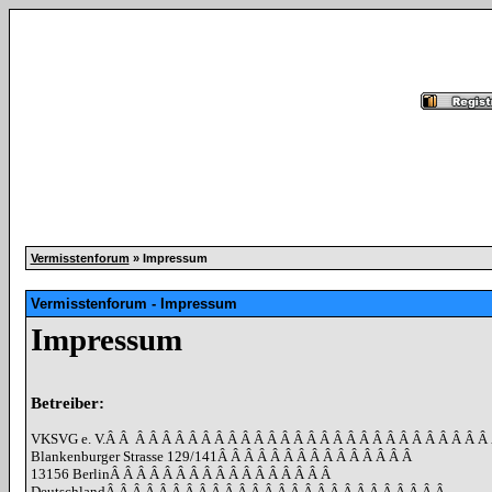
Vermisstenforum
» Impressum
Vermisstenforum - Impressum
Impressum
Betreiber:
VKSVG e. V.
Â Â
Â Â Â Â Â Â Â Â Â Â Â Â Â Â Â Â Â Â Â Â Â Â Â Â Â Â Â
Blankenburger Strasse 129/141
Â Â Â Â Â Â Â Â Â Â Â Â Â Â Â
13156 Berlin
Â Â Â Â Â Â Â Â Â Â Â Â Â Â Â Â Â
Deutschland
Â Â Â Â Â Â Â Â Â Â Â Â Â Â Â Â Â Â Â Â Â Â Â Â Â Â