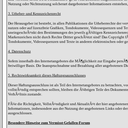
Nutzung oder Nichtnutzung solcherart dargebotener Informationen entstehen, ha
3. Urheber- und Kennzeichenrecht
Der Herausgeber ist bestrebt, in allen Publikationen die Urheberrechte der
nutzen oder auf lizenzfreie Grafiken, Tondokumente, Videosequenzen und Te
uneingeschrÃ¤nkt den Bestimmungen des jeweils gÃ¼ltigen Kennzeichenrechts
Markenzeichen nicht durch Rechte Dritter geschÃ¼tzt sind! Das Copyright fÃ¼r
Tondokumente, Videosequenzen und Texte in anderen elektronischen oder ged
4. Datenschutz
Sofern innerhalb des Internetangebotes die MÃ¶glichkeit zur Eingabe persÃ¶nl
freiwilliger Basis. Die Inanspruchnahme und Bezahlung aller angebotenen Di
5. Rechtswirksamkeit dieses Haftungsausschlusses
Dieser Haftungsausschluss ist als Teil des Internetangebotes zu betrachten, v
vollstÃ¤ndig entsprechen sollten, bleiben die Ã¼brigen Teile des Dokumente
VerhÃ¤ltnis zustande.
FÃ¼r die Richtigkeit, VollstÃ¤ndigkeit und AktualitÃ¤t der hier angebote
Informationen, insbesondere aus der Nutzung der angebotenen Links oder der
ausgeschlossen.
Besondere Hinweise zum Vermisst-Gefallen-Forum