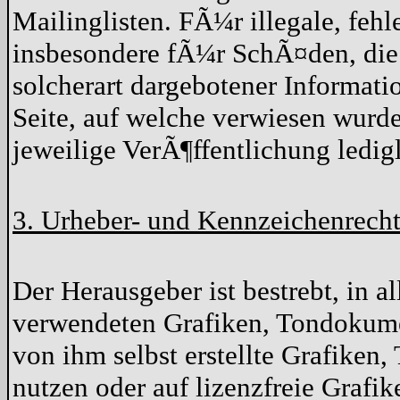
Mailinglisten. FÃ¼r illegale, feh
insbesondere fÃ¼r SchÃ¤den, die
solcherart dargebotener Informatio
Seite, auf welche verwiesen wurde
jeweilige VerÃ¶ffentlichung ledigl
3. Urheber- und Kennzeichenrech
Der Herausgeber ist bestrebt, in a
verwendeten Grafiken, Tondokume
von ihm selbst erstellte Grafike
nutzen oder auf lizenzfreie Graf