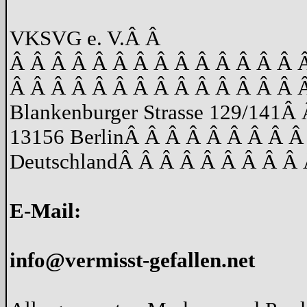
VKSVG e. V.
Â Â
Â Â Â Â Â Â Â Â Â Â Â Â Â Â 
Â Â Â Â Â Â Â Â Â Â Â Â Â Â 
Blankenburger Strasse 129/141
Â 
13156 Berlin
Â Â Â Â Â Â Â Â Â
Deutschland
Â Â Â Â Â Â Â Â Â 
E-Mail:
info@vermisst-gefallen.net