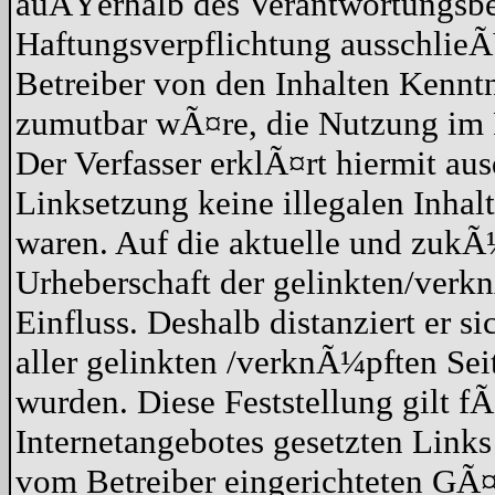
auÃŸerhalb des Verantwortungsber
Haftungsverpflichtung ausschlieÃŸ
Betreiber von den Inhalten Kennt
zumutbar wÃ¤re, die Nutzung im Fa
Der Verfasser erklÃ¤rt hiermit au
Linksetzung keine illegalen Inhal
waren. Auf die aktuelle und zukÃ¼
Urheberschaft der gelinkten/verkn
Einfluss. Deshalb distanziert er s
aller gelinkten /verknÃ¼pften Sei
wurden. Diese Feststellung gilt f
Internetangebotes gesetzten Link
vom Betreiber eingerichteten GÃ