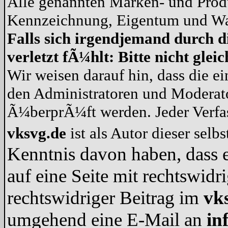
Alle genannten Marken- und Produ
Kennzeichnung, Eigentum und War
Falls sich irgendjemand durch d
verletzt fÃ¼hlt: Bitte nicht gle
Wir weisen darauf hin, dass die e
den Administratoren und Modera
Ã¼berprÃ¼ft werden. Jeder Verf
vksvg.de
ist als Autor dieser selb
Kenntnis davon haben, dass e
auf eine Seite mit rechtswidr
rechtswidriger Beitrag im
vk
umgehend eine E-Mail an
in