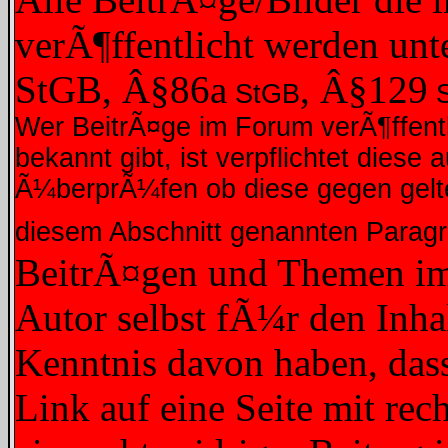
verÃ¶ffentlicht werden unt
StGB, Â§86a
, Â§129
StGB
S
Wer BeitrÃ¤ge im Forum verÃ¶ffentli
bekannt gibt, ist verpflichtet dies
Ã¼berprÃ¼fen ob diese gegen gelte
diesem Abschnitt genannten Parag
BeitrÃ¤gen und Themen im 
Autor selbst fÃ¼r den Inhal
Kenntnis davon haben, dass
Link auf eine Seite mit rec