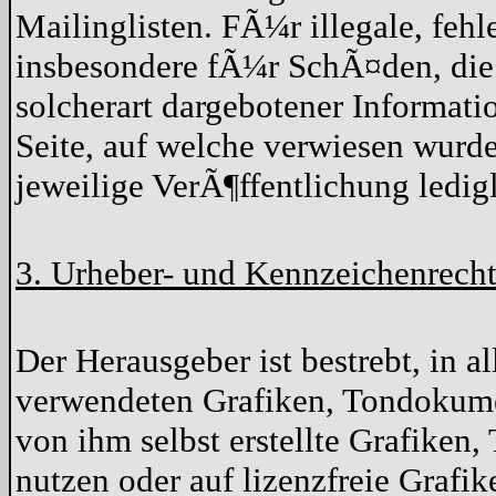
Mailinglisten. FÃ¼r illegale, feh
insbesondere fÃ¼r SchÃ¤den, die
solcherart dargebotener Informatio
Seite, auf welche verwiesen wurde
jeweilige VerÃ¶ffentlichung ledigl
3. Urheber- und Kennzeichenrech
Der Herausgeber ist bestrebt, in a
verwendeten Grafiken, Tondokume
von ihm selbst erstellte Grafike
nutzen oder auf lizenzfreie Graf