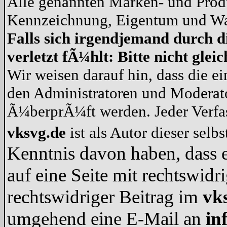
Alle genannten Marken- und Produ
Kennzeichnung, Eigentum und War
Falls sich irgendjemand durch d
verletzt fÃ¼hlt: Bitte nicht gle
Wir weisen darauf hin, dass die e
den Administratoren und Modera
Ã¼berprÃ¼ft werden. Jeder Verf
vksvg.de
ist als Autor dieser selb
Kenntnis davon haben, dass e
auf eine Seite mit rechtswidr
rechtswidriger Beitrag im
vk
umgehend eine E-Mail an
in