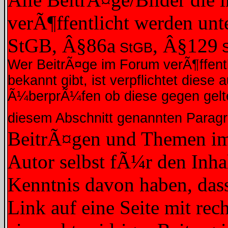
verÃ¶ffentlicht werden unt
StGB, Â§86a
, Â§129
StGB
S
Wer BeitrÃ¤ge im Forum verÃ¶ffentli
bekannt gibt, ist verpflichtet dies
Ã¼berprÃ¼fen ob diese gegen gelte
diesem Abschnitt genannten Parag
BeitrÃ¤gen und Themen im 
Autor selbst fÃ¼r den Inhal
Kenntnis davon haben, dass
Link auf eine Seite mit rec