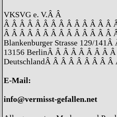
VKSVG e. V.
Â Â
Â Â Â Â Â Â Â Â Â Â Â Â Â Â 
Â Â Â Â Â Â Â Â Â Â Â Â Â Â 
Blankenburger Strasse 129/141
Â 
13156 Berlin
Â Â Â Â Â Â Â Â Â
Deutschland
Â Â Â Â Â Â Â Â Â 
E-Mail:
info@vermisst-gefallen.net