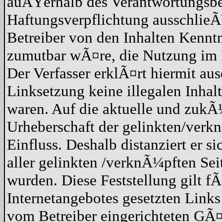
auÃŸerhalb des Verantwortungsber
Haftungsverpflichtung ausschlieÃŸ
Betreiber von den Inhalten Kennt
zumutbar wÃ¤re, die Nutzung im Fa
Der Verfasser erklÃ¤rt hiermit au
Linksetzung keine illegalen Inhal
waren. Auf die aktuelle und zukÃ¼
Urheberschaft der gelinkten/verkn
Einfluss. Deshalb distanziert er s
aller gelinkten /verknÃ¼pften Sei
wurden. Diese Feststellung gilt f
Internetangebotes gesetzten Link
vom Betreiber eingerichteten GÃ