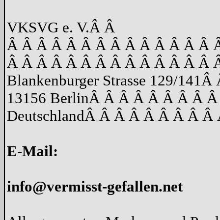
VKSVG e. V.
Â Â
Â Â Â Â Â Â Â Â Â Â Â Â Â Â 
Â Â Â Â Â Â Â Â Â Â Â Â Â Â 
Blankenburger Strasse 129/141
Â 
13156 Berlin
Â Â Â Â Â Â Â Â Â
Deutschland
Â Â Â Â Â Â Â Â Â 
E-Mail:
info@vermisst-gefallen.net