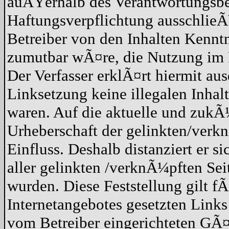
auÃŸerhalb des Verantwortungsber
Haftungsverpflichtung ausschlieÃŸ
Betreiber von den Inhalten Kennt
zumutbar wÃ¤re, die Nutzung im Fa
Der Verfasser erklÃ¤rt hiermit au
Linksetzung keine illegalen Inhal
waren. Auf die aktuelle und zukÃ¼
Urheberschaft der gelinkten/verkn
Einfluss. Deshalb distanziert er s
aller gelinkten /verknÃ¼pften Sei
wurden. Diese Feststellung gilt f
Internetangebotes gesetzten Link
vom Betreiber eingerichteten GÃ