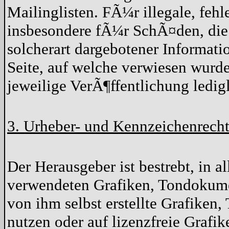
Mailinglisten. FÃ¼r illegale, feh
insbesondere fÃ¼r SchÃ¤den, die
solcherart dargebotener Informatio
Seite, auf welche verwiesen wurde
jeweilige VerÃ¶ffentlichung ledigl
3. Urheber- und Kennzeichenrech
Der Herausgeber ist bestrebt, in a
verwendeten Grafiken, Tondokume
von ihm selbst erstellte Grafike
nutzen oder auf lizenzfreie Graf