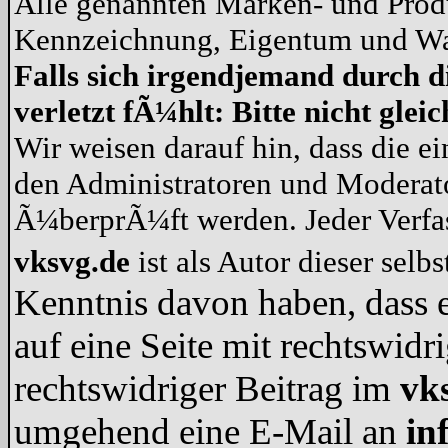
Alle genannten Marken- und Produ
Kennzeichnung, Eigentum und War
Falls sich irgendjemand durch d
verletzt fÃ¼hlt: Bitte nicht gle
Wir weisen darauf hin, dass die e
den Administratoren und Modera
Ã¼berprÃ¼ft werden. Jeder Verf
vksvg.de
ist als Autor dieser selb
Kenntnis davon haben, dass e
auf eine Seite mit rechtswidr
rechtswidriger Beitrag im
vk
umgehend eine E-Mail an
in