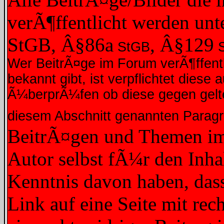
verÃ¶ffentlicht werden unt
StGB, Â§86a
, Â§129
StGB
S
Wer BeitrÃ¤ge im Forum verÃ¶ffentli
bekannt gibt, ist verpflichtet dies
Ã¼berprÃ¼fen ob diese gegen gelte
diesem Abschnitt genannten Parag
BeitrÃ¤gen und Themen im 
Autor selbst fÃ¼r den Inhal
Kenntnis davon haben, dass
Link auf eine Seite mit rec