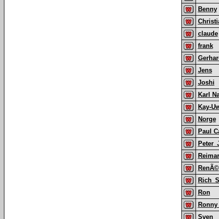
Benny
Christ
claude
frank
Gerha
Jens
Joshi
Karl 
Kay-U
Norge
Paul C
Peter_
Reima
RenÃ©
Rich_S
Ron
Ronny 
Sven