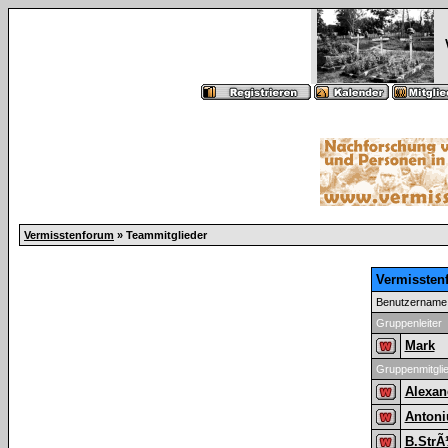
Vermisstenforum
» Teammitglieder
Vermissten
Benutzername
Gruppenleiter
Mark
Gruppenmitgli
Alexan
Antoni
B.Str