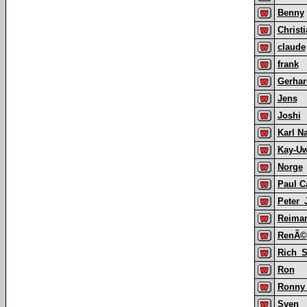
Benny
Christ
claude
frank
Gerha
Jens
Joshi
Karl 
Kay-U
Norge
Paul C
Peter_
Reima
RenÃ©
Rich_S
Ron
Ronny 
Sven