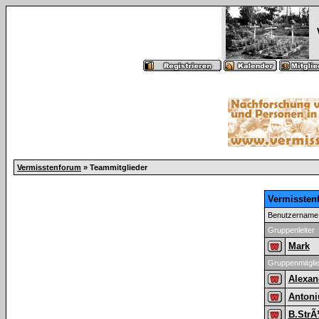
Vermisstenforum
» Teammitglieder
Vermissten
Benutzername
Gruppenleiter
Mark
Gruppenmitgli
Alexan
Antoni
B.Str